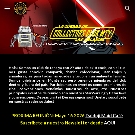
Skip to main content
Skip to navigation
Hola! Somos un club de fans ya con 27 años de existencia, con el cual
nos gusta convivir, compartir, charlar, coleccionar, usar trajes y
armaduras, es para todas las edades y todo en un ambiente familiar.
Somos originarios en Monterrey pero tenemos miembros del club
dentro y fuera del país. Participamos en eventos como premieres de
cine, convenciones, vendimias, muestras de arte, etc. Nuestros
principales eventos de reunión son nuestros StarWarsing y BazarJawa
y convenciones. Deseas unirte? Deseas seguirnos? Unete y suscrÍbete
en nuestras redes sociales!
PROXIMA REUNIÓN: Mayo 16 2026
Daidoji Maid Café
Suscribete a nuestro Newsletter desde
AQUI